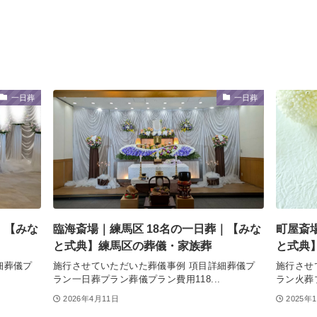
一日葬
一日葬
｜【みな
臨海斎場｜練馬区 18名の一日葬｜【みな
町屋斎
と式典】練馬区の葬儀・家族葬
と式典
細葬儀プ
施行させていただいた葬儀事例 項目詳細葬儀プ
施行させ
ラン一日葬プラン葬儀プラン費用118...
ラン火葬プ
2026年4月11日
2025年