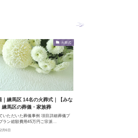
火葬式
場｜練馬区 14名の火葬式｜【みな
】練馬区の葬儀・家族葬
ていただいた葬儀事例 項目詳細葬儀プ
ラン総額費用45万円ご宗派...
12月6日