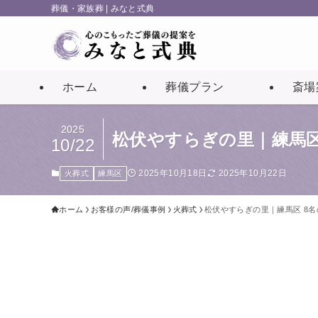
葬儀・家族葬 | みなと式典
ホーム
葬儀プラン
斎場
2025
松伏やすらぎの里｜練馬区
10/22
2025年10月18日
2025年10月22日
火葬式
練馬区
ホーム
お客様の声/葬儀事例
火葬式
松伏やすらぎの里｜練馬区 8