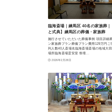
臨海斎場｜練馬区 40名の家族葬
と式典】練馬区の葬儀・家族葬
施行させていただいた葬儀事例 項目詳細
ン家族葬プラン葬儀プラン費用129万円ご
列人数40人斎場名臨海斎場斎場の地域大
場所臨海斎場霊安室 祭壇...
2026年2月28日