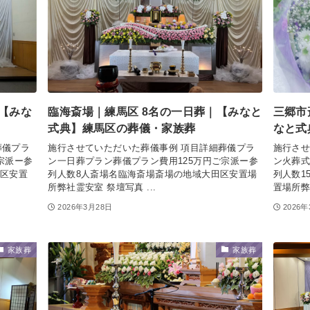
｜【みな
臨海斎場｜練馬区 8名の一日葬｜【みなと
三郷市
式典】練馬区の葬儀・家族葬
なと式
葬儀プラ
施行させていただいた葬儀事例 項目詳細葬儀プラ
施行させ
宗派ー参
ン一日葬プラン葬儀プラン費用125万円ご宗派ー参
ン火葬式
田区安置
列人数8人斎場名臨海斎場斎場の地域大田区安置場
列人数1
所弊社霊安室 祭壇写真 ...
置場所弊
2026年3月28日
2026
家族葬
家族葬