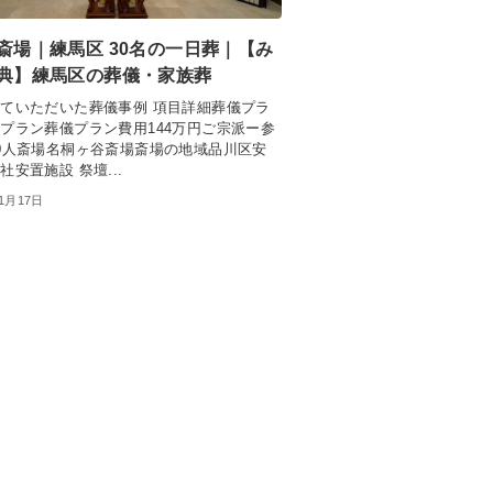
斎場｜練馬区 30名の一日葬｜【み
典】練馬区の葬儀・家族葬
ていただいた葬儀事例 項目詳細葬儀プラ
プラン葬儀プラン費用144万円ご宗派ー参
0人斎場名桐ヶ谷斎場斎場の地域品川区安
社安置施設 祭壇...
年1月17日