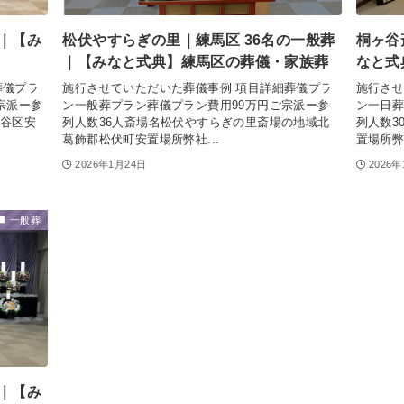
葬｜【み
松伏やすらぎの里｜練馬区 36名の一般葬
桐ヶ谷
｜【みなと式典】練馬区の葬儀・家族葬
なと式
葬儀プラ
施行させていただいた葬儀事例 項目詳細葬儀プラ
施行させ
宗派ー参
ン一般葬プラン葬儀プラン費用99万円ご宗派ー参
ン一日葬
渋谷区安
列人数36人斎場名松伏やすらぎの里斎場の地域北
列人数3
葛飾郡松伏町安置場所弊社...
置場所弊
2026年1月24日
2026
一般葬
葬｜【み