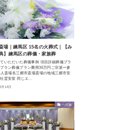
斎場｜練馬区 15名の火葬式｜【み
典】練馬区の葬儀・家族葬
ていただいた葬儀事例 項目詳細葬儀プラ
プラン葬儀プラン費用36万円ご宗派ー参
5人斎場名三郷市斎場斎場の地域三郷市安
社霊安室 同じエ...
年3月14日
一日葬