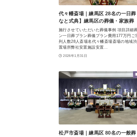
代々幡斎場｜練馬区 28名の一日
なと式典】練馬区の葬儀・家族葬
施行させていただいた葬儀事例 項目詳細
ン一日葬プラン葬儀プラン費用177万円ご
列人数28人斎場名代々幡斎場斎場の地域
置場所弊社安置施設安置...
2026年1月31日
松戸市斎場｜練馬区 80名の一般