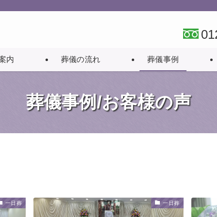
01
案内
葬儀の流れ
葬儀事例
葬儀事例/お客様の声
一日葬
一日葬