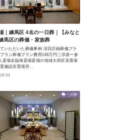
場｜練馬区 4名の一日葬｜【みなと
練馬区の葬儀・家族葬
ていただいた葬儀事例 項目詳細葬儀プラ
プラン葬儀プラン費用166万円ご宗派ー参
人斎場名臨海斎場斎場の地域大田区安置場
置施設安置場所...
年2月7日
一日葬