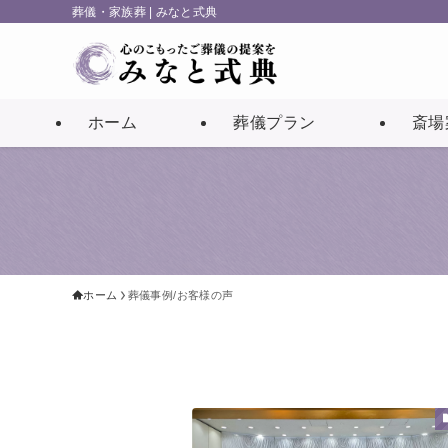
葬儀・家族葬 | みなと式典
ホーム
葬儀プラン
斎場
ホーム
葬儀事例/お客様の声