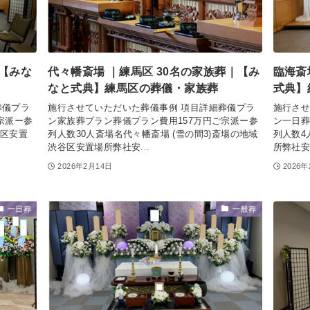
｜【みな
代々幡斎場 ｜練馬区 30名の家族葬｜【み
臨海斎
なと式典】練馬区の葬儀・家族葬
式典】
葬儀プラ
施行させていただいた葬儀事例 項目詳細葬儀プラ
施行させ
宗派ー参
ン家族葬プラン葬儀プラン費用157万円ご宗派ー参
ン一日葬
田区安置
列人数30人斎場名代々幡斎場 (雪の間3)斎場の地域
列人数4
渋谷区安置場所弊社安...
所弊社安
2026年2月14日
2026
一日葬
一般葬