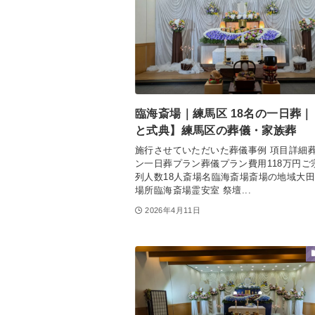
臨海斎場｜練馬区 18名の一日葬
と式典】練馬区の葬儀・家族葬
施行させていただいた葬儀事例 項目詳細
ン一日葬プラン葬儀プラン費用118万円ご
列人数18人斎場名臨海斎場斎場の地域大
場所臨海斎場霊安室 祭壇...
2026年4月11日