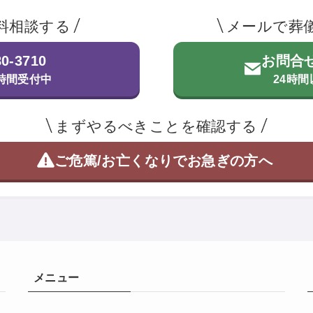
料相談する
メールで葬
80-3710
お問合
4時間受付中
24時
まずやるべきことを確認する
ご危篤/お亡くなりで
お急ぎの方へ
メニュー