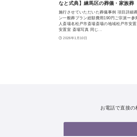
なと式典】練馬区の葬儀・家族葬
施行させていただいた葬儀事例 項目詳細
ン一般葬プラン総額費用190円ご宗派ー参
人斎場名松戸市斎場斎場の地域松戸市安置
安置室 斎場写真 同じ...
2026年1月10日
お電話で直接の