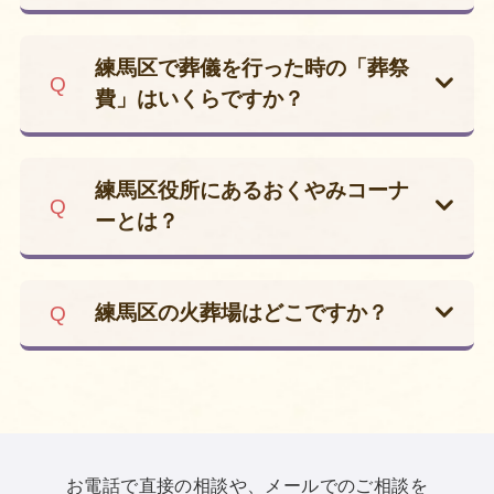
練馬区には「区指定葬儀場使用料助成
金」があり、区が指定した葬儀場の会
練馬区で葬儀を行った時の「葬祭
場で通夜または葬儀を行った場合に、
費」はいくらですか？
会場使用料の一部を助成する制度があ
国民健康保険に加入し練馬区在住だっ
ります。
た方が亡くなられた際、葬儀を行った
この助成上限額は1万5,000円です。
練馬区役所にあるおくやみコーナ
方（喪主）に葬祭費7万円が支給され
会場使用料を負担した方・亡くなられ
ーとは？
ます。
た方の住所が練馬区内である場合に利
練馬区のおくやみコーナーでは、区役
申請期間は、葬儀を行った日の翌日か
用可能です。
所での主な手続きについて窓口を移動
ら2年間となっています。
練馬区の火葬場はどこですか？
することなく、1か所で簡潔すること
練馬区には火葬場がありません。
ができます。
ですので火葬を行う場合は、近隣の区
ご利用の際は予約が必要です。
にある火葬場を利用していただきま
戸籍窓口の向かいに設置され、ご遺族
す。
の負担を減らすことができるよう、各
お電話で直接の相談や、メールでのご相談を
みなと式典でよく利用する斎場は
こち
手続きをまとめた「おくやみハンドブ