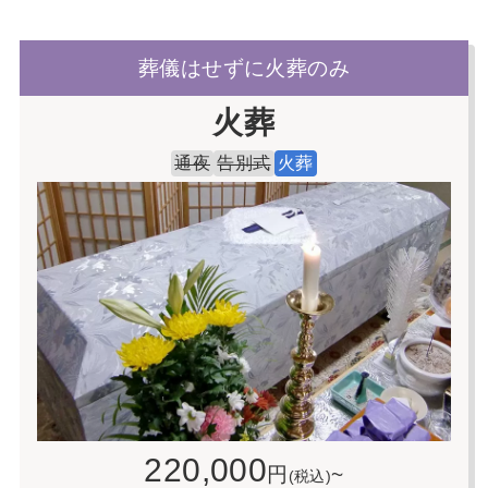
葬儀はせずに火葬のみ
火葬
通夜
告別式
火葬
220,000
円
~
(税込)