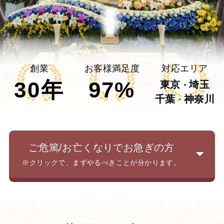
創業
お客様満足度
対応エリア
30年
97%
東京
埼玉
・
千葉
神奈川
・
ご危篤/お亡くなりでお急ぎの方
※クリックで、まずやるべきことが分かります。