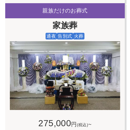
親族だけのお葬式
家族葬
通夜
告別式
火葬
275,000
円
~
(税込)