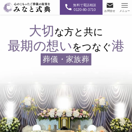
無料で電話相談
0120-80-3710
お問合せ
メニュー
大切
な方と共に
最期の想い
港
をつなぐ
葬儀・家族葬