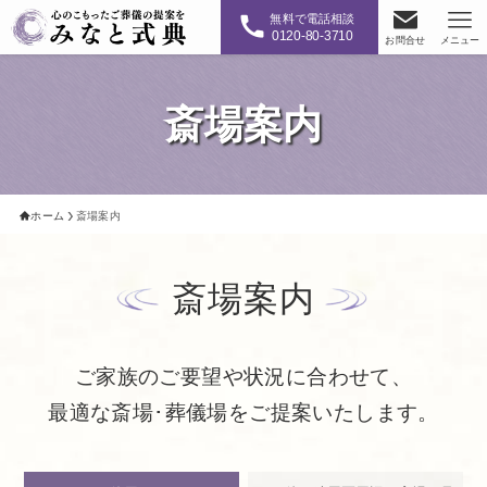
無料で電話相談
0120-80-3710
お問合せ
メニュー
斎場案内
ホーム
斎場案内
斎場案内
ご家族のご要望や状況に合わせて、
最適な斎場･葬儀場をご提案いたします。