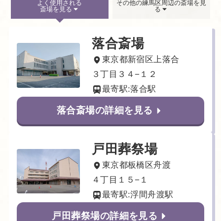
よく使用される
その他の練馬区周辺の斎場を見
斎場を見る
る
落合斎場
東京都新宿区上落合
３丁目３４−１２
最寄駅:落合駅
落合斎場の詳細を見る
戸田葬祭場
東京都板橋区舟渡
４丁目１５−１
最寄駅:浮間舟渡駅
戸田葬祭場の詳細を見る