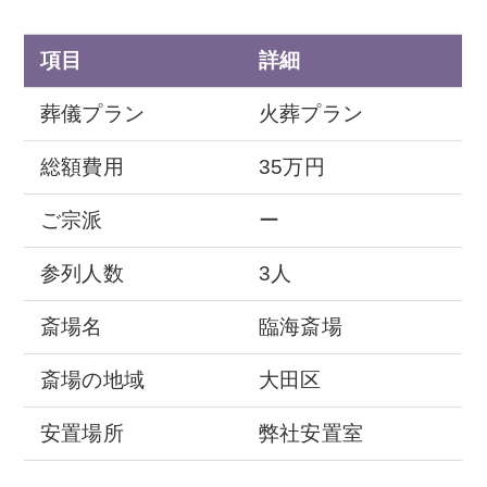
項目
詳細
葬儀プラン
火葬プラン
総額費用
35万円
ご宗派
ー
参列人数
3人
斎場名
臨海斎場
斎場の地域
大田区
安置場所
弊社安置室