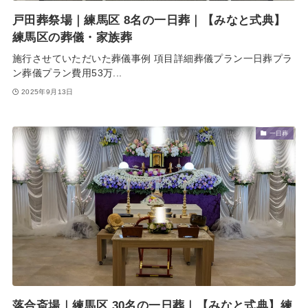
戸田葬祭場｜練馬区 8名の一日葬｜【みなと式典】
練馬区の葬儀・家族葬
施行させていただいた葬儀事例 項目詳細葬儀プラン一日葬プラ
ン葬儀プラン費用53万...
2025年9月13日
一日葬
落合斎場｜練馬区 30名の一日葬｜【みなと式典】練