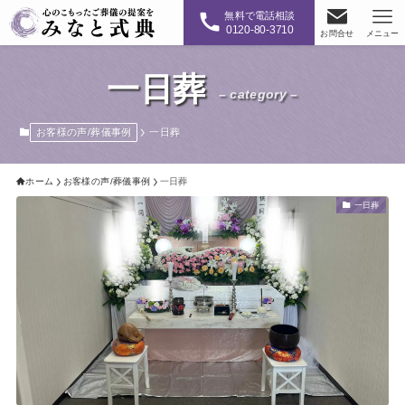
無料で電話相談
0120-80-3710
お問合せ
メニュー
一日葬
– category –
お客様の声/葬儀事例
一日葬
ホーム
お客様の声/葬儀事例
一日葬
一日葬